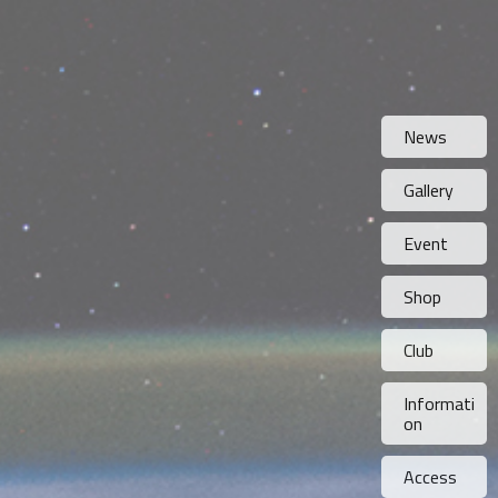
News
Gallery
Event
Shop
Club
Informati
on
Access