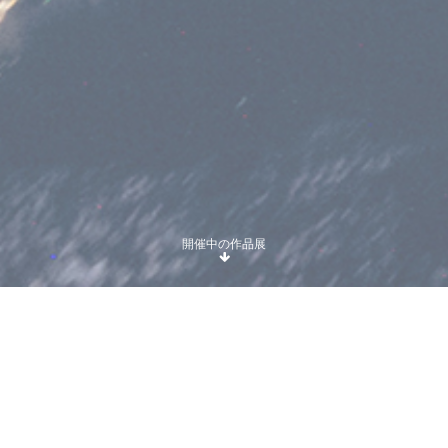
開催中の作品展
2026年大阪北浜
ツタの絡まる大正時代の元私邸の洋館
青山ビルから高槻へ。
高槻市摂津峡の近辺に在る住宅地の『棲家ぎゃらりぃ遊気
Ｑ』です。